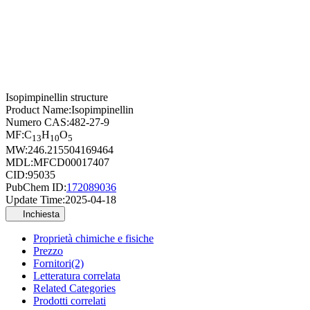
Isopimpinellin structure
Product Name:
Isopimpinellin
Numero CAS:
482-27-9
MF:
C
H
O
13
10
5
MW:
246.215504169464
MDL:
MFCD00017407
CID:
95035
PubChem ID:
172089036
Update Time:
2025-04-18
Inchiesta
Proprietà chimiche e fisiche
Prezzo
Fornitori(2)
Letteratura correlata
Related Categories
Prodotti correlati