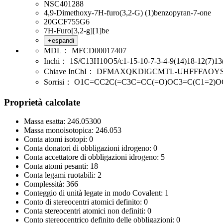
NSC401288
4,9-Dimethoxy-7H-furo(3,2-G) (1)benzopyran-7-one
20GCF755G6
7H-Furo[3,2-g][1]be
+espandi
MDL：
MFCD00017407
Inchi：
1S/C13H10O5/c1-15-10-7-3-4-9(14)18-12(7)13(
Chiave InChI：
DFMAXQKDIGCMTL-UHFFFAOY
Sorrisi：
O1C=CC2C(=C3C=CC(=O)OC3=C(C1=2)O
Proprietà calcolate
Massa esatta:
246.05300
Massa monoisotopica:
246.053
Conta atomi isotopi:
0
Conta donatori di obbligazioni idrogeno:
0
Conta accettatore di obbligazioni idrogeno:
5
Conta atomi pesanti:
18
Conta legami ruotabili:
2
Complessità:
366
Conteggio di unità legate in modo Covalent:
1
Conto di stereocentri atomici definito:
0
Conta stereocentri atomici non definiti:
0
Conto stereocentrico definito delle obbligazioni:
0