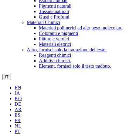
Estratti animali
Pigmenti naturali
Tossine naturali
Gusti e Profumi
Materiali Chimici
Materiali polimerici ad alto peso molecolare
Coloranti e pigmenti
Pitture e vernici
Materiali elettrici
Altro, fornisci solo la traduzione del testo.
Reagenti chimici
Additivi chimici.
Element, fornisci solo il testo tradotto.
IT
EN
JA
KO
DE
AR
ES
FR
NL
PT